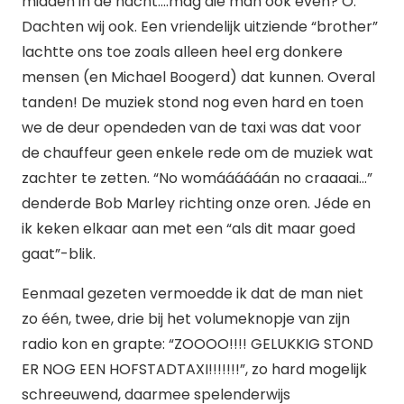
midden in de nacht….mag die man ook even? O.
Dachten wij ook. Een vriendelijk uitziende “brother”
lachtte ons toe zoals alleen heel erg donkere
mensen (en Michael Boogerd) dat kunnen. Overal
tanden! De muziek stond nog even hard en toen
we de deur opendeden van de taxi was dat voor
de chauffeur geen enkele rede om de muziek wat
zachter te zetten. “No womáááááán no craaaai…”
denderde Bob Marley richting onze oren. Jéde en
ik keken elkaar aan met een “als dit maar goed
gaat”-blik.
Eenmaal gezeten vermoedde ik dat de man niet
zo één, twee, drie bij het volumeknopje van zijn
radio kon en grapte: “ZOOOO!!!! GELUKKIG STOND
ER NOG EEN HOFSTADTAXI!!!!!!!”, zo hard mogelijk
schreeuwend, daarmee spelenderwijs