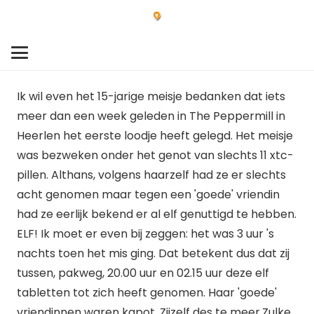
Ik wil even het 15-jarige meisje bedanken dat iets
meer dan een week geleden in The Peppermill in
Heerlen het eerste loodje heeft gelegd. Het meisje
was bezweken onder het genot van slechts 11 xtc-
pillen. Althans, volgens haarzelf had ze er slechts
acht genomen maar tegen een 'goede' vriendin
had ze eerlijk bekend er al elf genuttigd te hebben.
ELF! Ik moet er even bij zeggen: het was 3 uur 's
nachts toen het mis ging. Dat betekent dus dat zij
tussen, pakweg, 20.00 uur en 02.15 uur deze elf
tabletten tot zich heeft genomen. Haar 'goede'
vriendinnen waren kapot. Zijzelf des te meer.Zulke