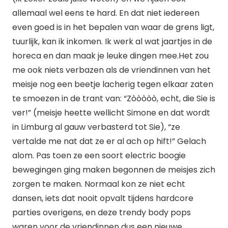
allemaal wel eens te hard. En dat niet iedereen
even goed is in het bepalen van waar de grens ligt,
tuurlijk, kan ik inkomen. Ik werk al wat jaartjes in de
horeca en dan maak je leuke dingen mee.Het zou
me ook niets verbazen als de vriendinnen van het
meisje nog een beetje lacherig tegen elkaar zaten
te smoezen in de trant van: “Zòòòòò, echt, die Sie is
ver!” (meisje heette wellicht Simone en dat wordt
in Limburg al gauw verbasterd tot Sie), “ze
vertalde me nat dat ze er al ach op hift!” Gelach
alom. Pas toen ze een soort electric boogie
bewegingen ging maken begonnen de meisjes zich
zorgen te maken. Normaal kon ze niet echt
dansen, iets dat nooit opvalt tijdens hardcore
parties overigens, en deze trendy body pops
waren voor de vriendinnen dus een nieuwe