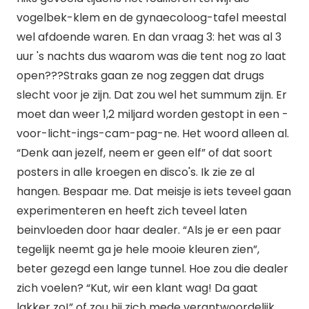
vogelbek-klem en de gynaecoloog-tafel meestal
wel afdoende waren. En dan vraag 3: het was al 3
uur 's nachts dus waarom was die tent nog zo laat
open???Straks gaan ze nog zeggen dat drugs
slecht voor je zijn. Dat zou wel het summum zijn. Er
moet dan weer 1,2 miljard worden gestopt in een -
voor-licht-ings-cam-pag-ne. Het woord alleen al.
“Denk aan jezelf, neem er geen elf” of dat soort
posters in alle kroegen en disco's. Ik zie ze al
hangen. Bespaar me. Dat meisje is iets teveel gaan
experimenteren en heeft zich teveel laten
beinvloeden door haar dealer. “Als je er een paar
tegelijk neemt ga je hele mooie kleuren zien”,
beter gezegd een lange tunnel. Hoe zou die dealer
zich voelen? “Kut, wir een klant wag! Da gaat
lakker zo!” of zou hij zich mede verantwoordelijk